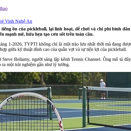
thao
á rẻ Vinh Nghệ An
iếng ồn của pickleball, lại linh hoạt, dễ chơi và chi phí bình d
ển mạnh mẽ, hứa hẹn tạo cơn sốt trên toàn cầu.
áng 1-2026, TYPTI không chỉ là một trào lưu nhất thời mà đang được
hợp giữa kỹ thuật đỉnh cao của quần vợt và sự tiện lợi của pickleball.
 Steve Bellamy, người sáng lập kênh Tennis Channel. Ông mô tả đây
 ra một trải nghiệm gần như lý tưởng.