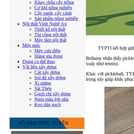
Khay chậu cây trồng
Cơ khí nông nghiệp
Cây xanh, cây cảnh
Sản phẩm nông nghiệp
Nội thất Vinh Nghệ An
Thiết kế nội thất
Thi công nội thất
Máy làm nội thất
Máy móc
TYPTI kết hợp giữa 
Máy cưa điện
Hàng gia dụng
Bellamy nhận thấy pickleb
Dụng cụ thể thao
xoáy như tennis).
Vật liệu xây dựng
Cát xây dựng
Khác với pickleball, TY
Sỏi đá xây dựng
trọng này giúp khắc phục
Xi măng
Sắt Thép
Gạch chỉ xây dựng
Ngói màu lợp nhà
Keo dán gạch
HỖ TRỢ TRỰC TUYẾN