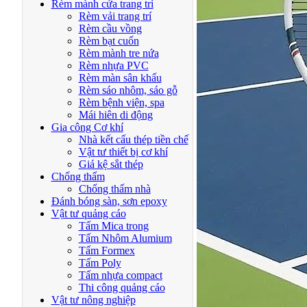
Rèm mành cửa trang trí
Rèm vải trang trí
Rèm cầu vồng
Rèm bạt cuốn
Rèm mành tre nứa
Rèm nhựa PVC
Rèm màn sân khấu
Rèm sáo nhôm, sáo gỗ
Rèm bệnh viện, spa
Mái hiên di động
Gia công Cơ khí
Nhà kết cấu thép tiền chế
Vật tư thiết bị cơ khí
Giá kệ sắt thép
Chống thấm
Chống thấm nhà
Đánh bóng sàn, sơn epoxy
Vật tư quảng cáo
Tấm Mica trong
Tấm Nhôm Alumium
Tấm Formex
Tấm Poly
Tấm nhựa compact
Thi công quảng cáo
Vật tư nông nghiệp