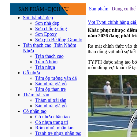
Sản phẩm
|
Dụng cụ thể 
SẢN PHẨM - DỊCH VỤ
Sơn bả nhà đẹp
Vợt Typti chính hãng gi
Sơn nhà đẹp
Sơn chống nóng
Khắc phục nhược điểm t
Sơn Epoxy
năm 2026 đang phát tri
Sơn giả Bê tông Granito
Trần thạch cao, Trần Nhôm
Ra mắt chính thức vào th
Nhựa
thao dùng vợt nhờ sự kết 
Trần thạch cao
Trần Nhôm
TYPTI được sáng tạo bởi
Trần nhựa
môn dùng vợt khác để tạo
Gỗ nhựa
Tấm ốp tường vân đá
Sàn nhựa giả gỗ
Tấm ốp than tre
Thảm trải sàn
Thảm nỉ trải sàn
Sàn nhựa giả gỗ
Cỏ nhân tạo
Cỏ nhựa nhân tạo
Cỏ nhựa trang trí
Rơm nhựa nhân tạo
Tranh tre nhựa nhân tạo