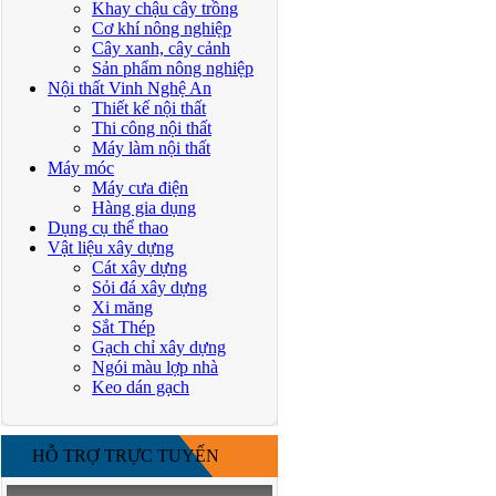
Khay chậu cây trồng
Cơ khí nông nghiệp
Cây xanh, cây cảnh
Sản phẩm nông nghiệp
Nội thất Vinh Nghệ An
Thiết kế nội thất
Thi công nội thất
Máy làm nội thất
Máy móc
Máy cưa điện
Hàng gia dụng
Dụng cụ thể thao
Vật liệu xây dựng
Cát xây dựng
Sỏi đá xây dựng
Xi măng
Sắt Thép
Gạch chỉ xây dựng
Ngói màu lợp nhà
Keo dán gạch
HỖ TRỢ TRỰC TUYẾN