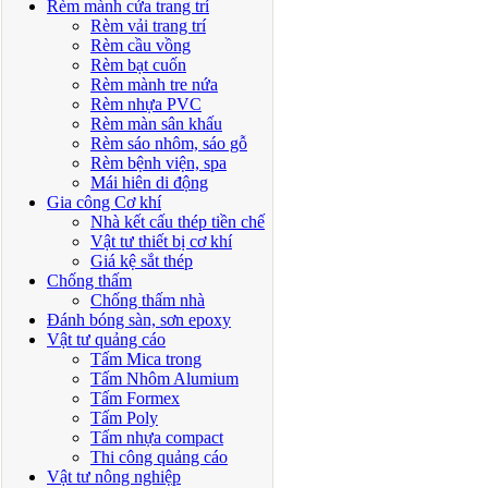
Rèm mành cửa trang trí
Rèm vải trang trí
Rèm cầu vồng
Rèm bạt cuốn
Rèm mành tre nứa
Rèm nhựa PVC
Rèm màn sân khấu
Rèm sáo nhôm, sáo gỗ
Rèm bệnh viện, spa
Mái hiên di động
Gia công Cơ khí
Nhà kết cấu thép tiền chế
Vật tư thiết bị cơ khí
Giá kệ sắt thép
Chống thấm
Chống thấm nhà
Đánh bóng sàn, sơn epoxy
Vật tư quảng cáo
Tấm Mica trong
Tấm Nhôm Alumium
Tấm Formex
Tấm Poly
Tấm nhựa compact
Thi công quảng cáo
Vật tư nông nghiệp