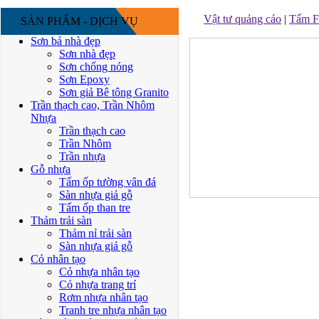
Vật tư quảng cáo
|
Tấm F
SẢN PHẨM - DỊCH VỤ
Sơn bả nhà đẹp
Sơn nhà đẹp
Sơn chống nóng
Sơn Epoxy
Sơn giả Bê tông Granito
Trần thạch cao, Trần Nhôm
Nhựa
Trần thạch cao
Trần Nhôm
Trần nhựa
Gỗ nhựa
Tấm ốp tường vân đá
Sàn nhựa giả gỗ
Tấm ốp than tre
Thảm trải sàn
Thảm nỉ trải sàn
Sàn nhựa giả gỗ
Cỏ nhân tạo
Cỏ nhựa nhân tạo
Cỏ nhựa trang trí
Rơm nhựa nhân tạo
Tranh tre nhựa nhân tạo