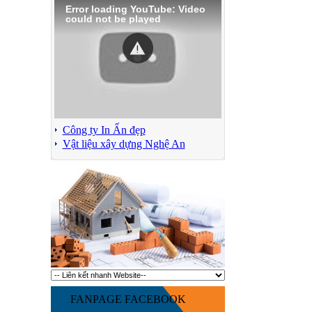
Error loading YouTube: Video
could not be played
Công ty In Ấn đẹp
Vật liệu xây dựng Nghệ An
FANPAGE FACEBOOK