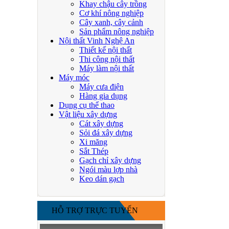
Khay chậu cây trồng
Cơ khí nông nghiệp
Cây xanh, cây cảnh
Sản phẩm nông nghiệp
Nội thất Vinh Nghệ An
Thiết kế nội thất
Thi công nội thất
Máy làm nội thất
Máy móc
Máy cưa điện
Hàng gia dụng
Dụng cụ thể thao
Vật liệu xây dựng
Cát xây dựng
Sỏi đá xây dựng
Xi măng
Sắt Thép
Gạch chỉ xây dựng
Ngói màu lợp nhà
Keo dán gạch
HỖ TRỢ TRỰC TUYẾN