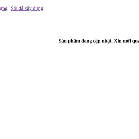
dựng
|
Sỏi đá xây dựng
Sản phẩm đang cập nhật. Xin mời quay