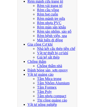
Rèm mành cửa trang trí
Rèm vải trang trí
Rèm cầu vồng
Rèm bạt cuốn
Rèm mành tre nứa
Rèm nhựa PVC
Rèm màn sân khấu
Rèm sáo nhôm, sáo gỗ
Rèm bệnh viện, spa
Mái hiên di động
Gia công Cơ khí
Nhà kết cấu thép tiền chế
Vật tư thiết bị cơ khí
Giá kệ sắt thép
Chống thấm
Chống thấm nhà
Đánh bóng sàn, sơn epoxy
Vật tư quảng cáo
Tấm Mica trong
Tấm Nhôm Alumium
Tấm Formex
Tấm Poly
Tấm nhựa compact
Thi công quảng cáo
Vật tư nông nghiệp