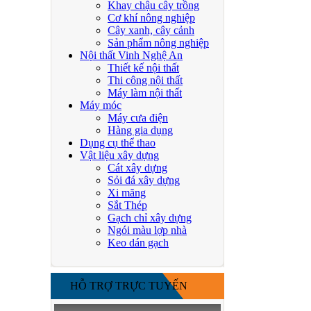
Khay chậu cây trồng
Cơ khí nông nghiệp
Cây xanh, cây cảnh
Sản phẩm nông nghiệp
Nội thất Vinh Nghệ An
Thiết kế nội thất
Thi công nội thất
Máy làm nội thất
Máy móc
Máy cưa điện
Hàng gia dụng
Dụng cụ thể thao
Vật liệu xây dựng
Cát xây dựng
Sỏi đá xây dựng
Xi măng
Sắt Thép
Gạch chỉ xây dựng
Ngói màu lợp nhà
Keo dán gạch
HỖ TRỢ TRỰC TUYẾN