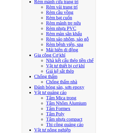
Rèm mành cửa trang trí
Rèm vải trang trí
Rèm cầu vồng
Rèm bạt cuốn
Rèm mành tre nứa
Rèm nhựa PVC
Rèm màn sân khấu
Rèm sáo nhôm, sáo gỗ
Rèm bệnh viện, spa
Mái hiên di động
Gia công Cơ khí
Nhà kết cấu thép tiền chế
Vật tư thiết bị cơ khí
Giá kệ sắt thép
Chống thấm
Chống thấm nhà
Đánh bóng sàn, sơn epoxy
Vật tư quảng cáo
Tấm Mica trong
Tấm Nhôm Alumium
Tấm Formex
Tấm Poly
Tấm nhựa compact
Thi công quảng cáo
Vật tư nông nghiệp