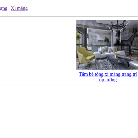
dựng
|
Xi măng
Tấm bê tông xi măng trang trí
ốp tường