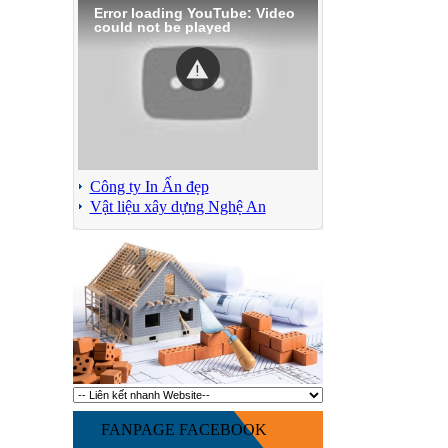
Error loading YouTube: Video
could not be played
Công ty In Ấn đẹp
Vật liệu xây dựng Nghệ An
FANPAGE FACEBOOK