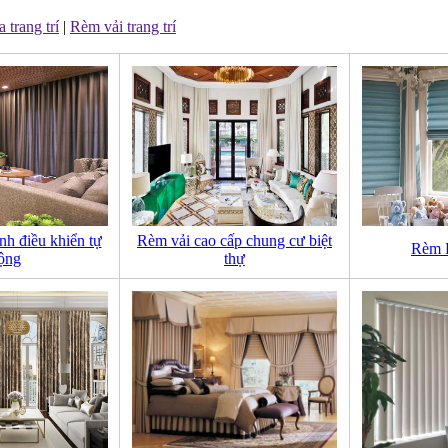
trang trí
|
Rèm vải trang trí
h điều khiển tự
Rèm vải cao cấp chung cư biệt
Rèm 
ộng
thự