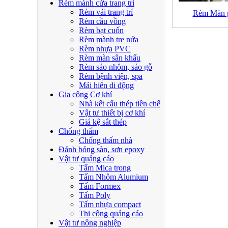
Rèm mành cửa trang trí
Rèm vải trang trí
Rèm Màn 
Rèm cầu vồng
Rèm bạt cuốn
Rèm mành tre nứa
Rèm nhựa PVC
Rèm màn sân khấu
Rèm sáo nhôm, sáo gỗ
Rèm bệnh viện, spa
Mái hiên di động
Gia công Cơ khí
Nhà kết cấu thép tiền chế
Vật tư thiết bị cơ khí
Giá kệ sắt thép
Chống thấm
Chống thấm nhà
Đánh bóng sàn, sơn epoxy
Vật tư quảng cáo
Tấm Mica trong
Tấm Nhôm Alumium
Tấm Formex
Tấm Poly
Tấm nhựa compact
Thi công quảng cáo
Vật tư nông nghiệp