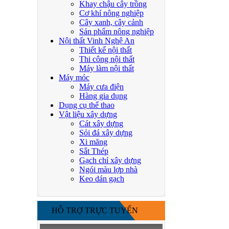
Khay chậu cây trồng
Cơ khí nông nghiệp
Cây xanh, cây cảnh
Sản phẩm nông nghiệp
Nội thất Vinh Nghệ An
Thiết kế nội thất
Thi công nội thất
Máy làm nội thất
Máy móc
Máy cưa điện
Hàng gia dụng
Dụng cụ thể thao
Vật liệu xây dựng
Cát xây dựng
Sỏi đá xây dựng
Xi măng
Sắt Thép
Gạch chỉ xây dựng
Ngói màu lợp nhà
Keo dán gạch
HỖ TRỢ TRỰC TUYẾN