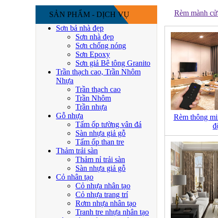
Rèm mành cửa 
SẢN PHẨM - DỊCH VỤ
Sơn bả nhà đẹp
Sơn nhà đẹp
Sơn chống nóng
Sơn Epoxy
Sơn giả Bê tông Granito
Trần thạch cao, Trần Nhôm
Nhựa
Trần thạch cao
Trần Nhôm
Trần nhựa
Gỗ nhựa
Rèm thông min
Tấm ốp tường vân đá
đ
Sàn nhựa giả gỗ
Tấm ốp than tre
Thảm trải sàn
Thảm nỉ trải sàn
Sàn nhựa giả gỗ
Cỏ nhân tạo
Cỏ nhựa nhân tạo
Cỏ nhựa trang trí
Rơm nhựa nhân tạo
Tranh tre nhựa nhân tạo