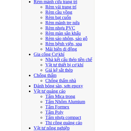
Rèm mành cửa trang trí
Rèm vải trang trí
Rèm cầu vồng
Rèm bạt cuốn
Rèm mành tre nứa
Rèm nhựa PVC
Rèm màn sân khấu
Rèm sáo nhôm, sáo gỗ
Rèm bệnh viện, spa
Mái hiên di động
Gia công Cơ khí
Nhà kết cấu thép tiền chế
Vật tư thiết bị cơ khí
Giá kệ sắt thép
Chống thấm
Chống thấm nhà
Đánh bóng sàn, sơn epoxy
Vật tư quảng cáo
Tấm Mica trong
Tấm Nhôm Alumium
Tấm Formex
Tấm Poly
Tấm nhựa compact
Thi công quảng cáo
Vật tư nông nghiệp