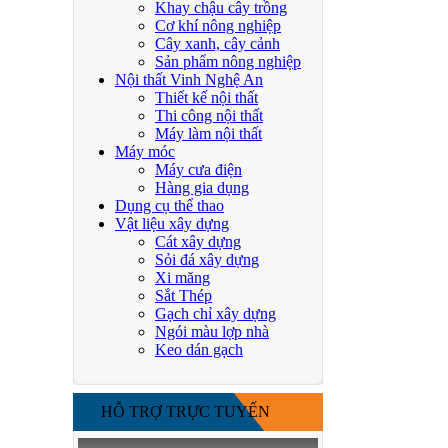
Khay chậu cây trồng
Cơ khí nông nghiệp
Cây xanh, cây cảnh
Sản phẩm nông nghiệp
Nội thất Vinh Nghệ An
Thiết kế nội thất
Thi công nội thất
Máy làm nội thất
Máy móc
Máy cưa điện
Hàng gia dụng
Dụng cụ thể thao
Vật liệu xây dựng
Cát xây dựng
Sỏi đá xây dựng
Xi măng
Sắt Thép
Gạch chỉ xây dựng
Ngói màu lợp nhà
Keo dán gạch
HỖ TRỢ TRỰC TUYẾN