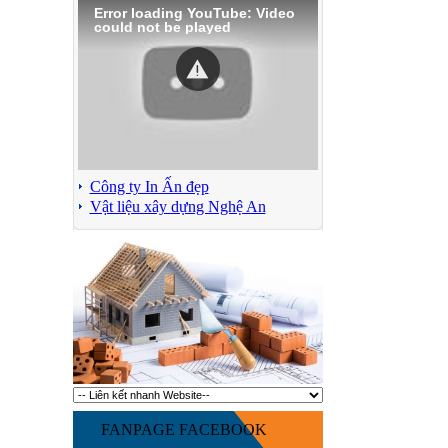
Error loading YouTube: Video
could not be played
Công ty In Ấn đẹp
Vật liệu xây dựng Nghệ An
FANPAGE FACEBOOK