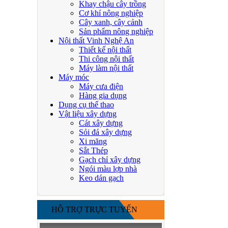
Khay chậu cây trồng
Cơ khí nông nghiệp
Cây xanh, cây cảnh
Sản phẩm nông nghiệp
Nội thất Vinh Nghệ An
Thiết kế nội thất
Thi công nội thất
Máy làm nội thất
Máy móc
Máy cưa điện
Hàng gia dụng
Dụng cụ thể thao
Vật liệu xây dựng
Cát xây dựng
Sỏi đá xây dựng
Xi măng
Sắt Thép
Gạch chỉ xây dựng
Ngói màu lợp nhà
Keo dán gạch
HỖ TRỢ TRỰC TUYẾN