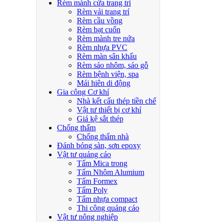
Rèm mành cửa trang trí
Rèm vải trang trí
Rèm cầu vồng
Rèm bạt cuốn
Rèm mành tre nứa
Rèm nhựa PVC
Rèm màn sân khấu
Rèm sáo nhôm, sáo gỗ
Rèm bệnh viện, spa
Mái hiên di động
Gia công Cơ khí
Nhà kết cấu thép tiền chế
Vật tư thiết bị cơ khí
Giá kệ sắt thép
Chống thấm
Chống thấm nhà
Đánh bóng sàn, sơn epoxy
Vật tư quảng cáo
Tấm Mica trong
Tấm Nhôm Alumium
Tấm Formex
Tấm Poly
Tấm nhựa compact
Thi công quảng cáo
Vật tư nông nghiệp