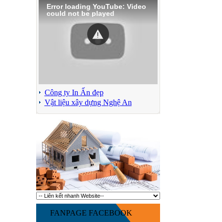
Error loading YouTube: Video
could not be played
Công ty In Ấn đẹp
Vật liệu xây dựng Nghệ An
FANPAGE FACEBOOK