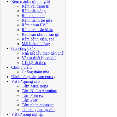
Rèm mành cửa trang trí
Rèm vải trang trí
Rèm cầu vồng
Rèm bạt cuốn
Rèm mành tre nứa
Rèm nhựa PVC
Rèm màn sân khấu
Rèm sáo nhôm, sáo gỗ
Rèm bệnh viện, spa
Mái hiên di động
Gia công Cơ khí
Nhà kết cấu thép tiền chế
Vật tư thiết bị cơ khí
Giá kệ sắt thép
Chống thấm
Chống thấm nhà
Đánh bóng sàn, sơn epoxy
Vật tư quảng cáo
Tấm Mica trong
Tấm Nhôm Alumium
Tấm Formex
Tấm Poly
Tấm nhựa compact
Thi công quảng cáo
Vật tư nông nghiệp