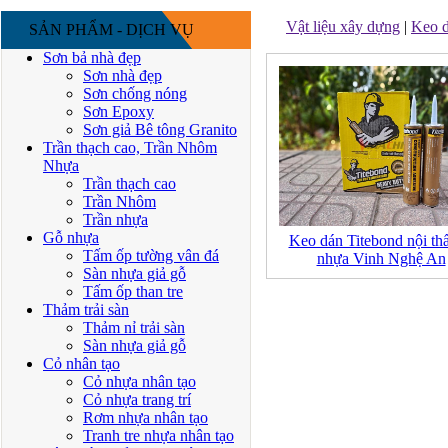
Vật liệu xây dựng
|
Keo d
SẢN PHẨM - DỊCH VỤ
Sơn bả nhà đẹp
Sơn nhà đẹp
Sơn chống nóng
Sơn Epoxy
Sơn giả Bê tông Granito
Trần thạch cao, Trần Nhôm
Nhựa
Trần thạch cao
Trần Nhôm
Trần nhựa
Gỗ nhựa
Keo dán Titebond nội thấ
Tấm ốp tường vân đá
nhựa Vinh Nghệ An
Sàn nhựa giả gỗ
Tấm ốp than tre
Thảm trải sàn
Thảm nỉ trải sàn
Sàn nhựa giả gỗ
Cỏ nhân tạo
Cỏ nhựa nhân tạo
Cỏ nhựa trang trí
Rơm nhựa nhân tạo
Tranh tre nhựa nhân tạo