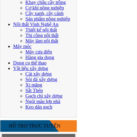
Khay chậu cây trồng
Cơ khí nông nghiệp
Cây xanh, cây cảnh
Sản phẩm nông nghiệp
Nội thất Vinh Nghệ An
Thiết kế nội thất
Thi công nội thất
Máy làm nội thất
Máy móc
Máy cưa điện
Hàng gia dụng
Dụng cụ thể thao
Vật liệu xây dựng
Cát xây dựng
Sỏi đá xây dựng
Xi măng
Sắt Thép
Gạch chỉ xây dựng
Ngói màu lợp nhà
Keo dán gạch
HỖ TRỢ TRỰC TUYẾN