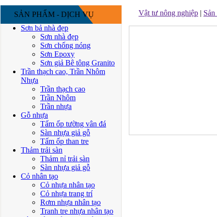
Vật tư nông nghiệp
|
Sản
SẢN PHẨM - DỊCH VỤ
Sơn bả nhà đẹp
Sơn nhà đẹp
Sơn chống nóng
Sơn Epoxy
Sơn giả Bê tông Granito
Trần thạch cao, Trần Nhôm
Nhựa
Trần thạch cao
Trần Nhôm
Trần nhựa
Gỗ nhựa
Tấm ốp tường vân đá
Sàn nhựa giả gỗ
Tấm ốp than tre
Thảm trải sàn
Thảm nỉ trải sàn
Sàn nhựa giả gỗ
Cỏ nhân tạo
Cỏ nhựa nhân tạo
Cỏ nhựa trang trí
Rơm nhựa nhân tạo
Tranh tre nhựa nhân tạo