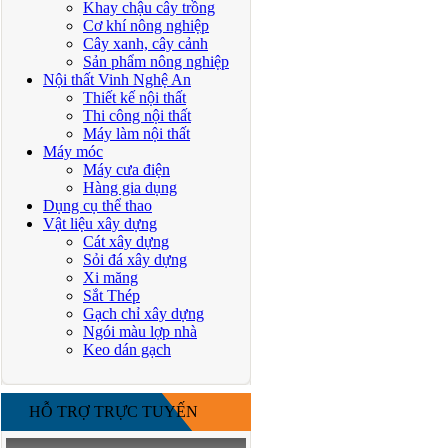
Khay chậu cây trồng
Cơ khí nông nghiệp
Cây xanh, cây cảnh
Sản phẩm nông nghiệp
Nội thất Vinh Nghệ An
Thiết kế nội thất
Thi công nội thất
Máy làm nội thất
Máy móc
Máy cưa điện
Hàng gia dụng
Dụng cụ thể thao
Vật liệu xây dựng
Cát xây dựng
Sỏi đá xây dựng
Xi măng
Sắt Thép
Gạch chỉ xây dựng
Ngói màu lợp nhà
Keo dán gạch
HỖ TRỢ TRỰC TUYẾN