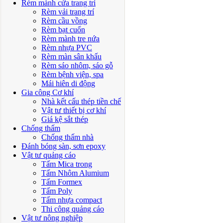
Rèm mành cửa trang trí
Rèm vải trang trí
Rèm cầu vồng
Rèm bạt cuốn
Rèm mành tre nứa
Rèm nhựa PVC
Rèm màn sân khấu
Rèm sáo nhôm, sáo gỗ
Rèm bệnh viện, spa
Mái hiên di động
Gia công Cơ khí
Nhà kết cấu thép tiền chế
Vật tư thiết bị cơ khí
Giá kệ sắt thép
Chống thấm
Chống thấm nhà
Đánh bóng sàn, sơn epoxy
Vật tư quảng cáo
Tấm Mica trong
Tấm Nhôm Alumium
Tấm Formex
Tấm Poly
Tấm nhựa compact
Thi công quảng cáo
Vật tư nông nghiệp