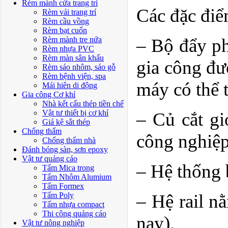
Rèm mành cửa trang trí
Các đặc điể
Rèm vải trang trí
Rèm cầu vồng
Rèm bạt cuốn
Rèm mành tre nứa
– Bộ đẩy ph
Rèm nhựa PVC
Rèm màn sân khấu
gia công đư
Rèm sáo nhôm, sáo gỗ
Rèm bệnh viện, spa
máy có thể 
Mái hiên di động
Gia công Cơ khí
Nhà kết cấu thép tiền chế
Vật tư thiết bị cơ khí
– Củ cắt gi
Giá kệ sắt thép
Chống thấm
công nghiệp
Chống thấm nhà
Đánh bóng sàn, sơn epoxy
Vật tư quảng cáo
– Hệ thống 
Tấm Mica trong
Tấm Nhôm Alumium
Tấm Formex
Tấm Poly
– Hệ rail n
Tấm nhựa compact
Thi công quảng cáo
nay).
Vật tư nông nghiệp