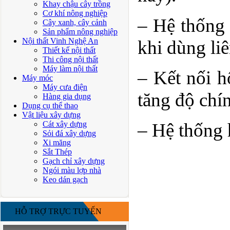
Khay chậu cây trồng
Cơ khí nông nghiệp
– Hệ thống 
Cây xanh, cây cảnh
Sản phẩm nông nghiệp
Nội thất Vinh Nghệ An
khi dùng liê
Thiết kế nội thất
Thi công nội thất
Máy làm nội thất
– Kết nối h
Máy móc
Máy cưa điện
tăng độ chí
Hàng gia dụng
Dụng cụ thể thao
Vật liệu xây dựng
Cát xây dựng
– Hệ thống 
Sỏi đá xây dựng
Xi măng
Sắt Thép
Gạch chỉ xây dựng
Ngói màu lợp nhà
Keo dán gạch
HỖ TRỢ TRỰC TUYẾN