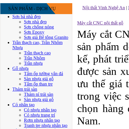
Nội thất Vinh Nghệ An
|
SẢN PHẨM - DỊCH VỤ
Sơn bả nhà đẹp
Sơn nhà đẹp
Máy cắt CNC nội thất gỗ
Sơn chống nóng
Máy cắt CN
Sơn Epoxy
Sơn giả Bê tông Granito
Trần thạch cao, Trần Nhôm
sản phẩm 
Nhựa
Trần thạch cao
kế, phát tr
Trần Nhôm
Trần nhựa
được sản x
Gỗ nhựa
Tấm ốp tường vân đá
Sàn nhựa giả gỗ
ưu thế giá 
Tấm ốp than tre
Thảm trải sàn
trong việc 
Thảm nỉ trải sàn
Sàn nhựa giả gỗ
Cỏ nhân tạo
chọn hàng đ
Cỏ nhựa nhân tạo
Cỏ nhựa trang trí
Nam.
Rơm nhựa nhân tạo
Tranh tre nhựa nhân tạo