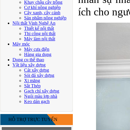
Khay chậu cây trồng
Cơ khí nông nghiệp
ích cho ngư
Cây xanh, cây cảnh
Sản phẩm nông nghiệp
Nội thất Vinh Nghệ An
Thiết kế nội thất
Thi công nội thất
Máy làm nội thất
Máy móc
Máy cưa điện
Hàng gia dụng
Dụng cụ thể thao
Vật liệu xây dựng
Cát xây dựng
Sỏi đá xây dựng
Xi măng
Sắt Thép
Gạch chỉ xây dựng
Ngói màu lợp nhà
Keo dán gạch
HỖ TRỢ TRỰC TUYẾN