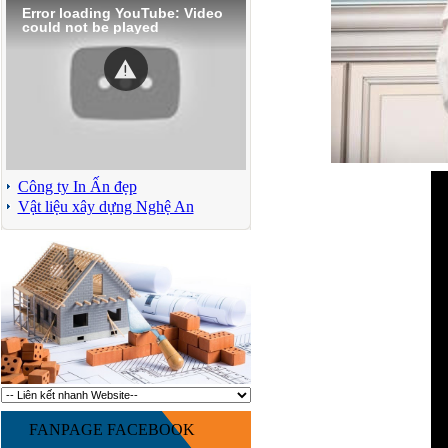
Error loading YouTube: Video
could not be played
Công ty In Ấn đẹp
Vật liệu xây dựng Nghệ An
FANPAGE FACEBOOK