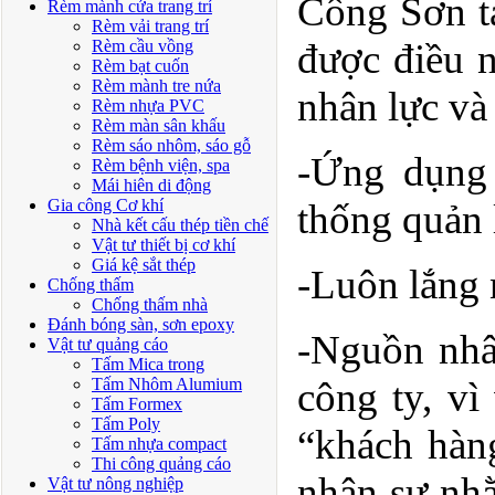
Công Sơn tạ
Rèm mành cửa trang trí
Rèm vải trang trí
Rèm cầu vồng
được điều n
Rèm bạt cuốn
Rèm mành tre nứa
nhân lực và
Rèm nhựa PVC
Rèm màn sân khấu
Rèm sáo nhôm, sáo gỗ
-Ứng dụng 
Rèm bệnh viện, spa
Mái hiên di động
Gia công Cơ khí
thống quản 
Nhà kết cấu thép tiền chế
Vật tư thiết bị cơ khí
Giá kệ sắt thép
-Luôn lắng 
Chống thấm
Chống thấm nhà
Đánh bóng sàn, sơn epoxy
-Nguồn nhân
Vật tư quảng cáo
Tấm Mica trong
Tấm Nhôm Alumium
công ty, v
Tấm Formex
Tấm Poly
“khách hàng
Tấm nhựa compact
Thi công quảng cáo
nhân sự nhằ
Vật tư nông nghiệp