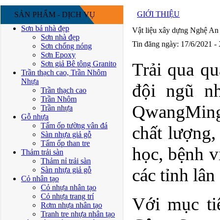
GIỚI THIỆU
SẢN PHẨM - DỊCH VỤ
Sơn bả nhà đẹp
Vật liệu xây dựng Nghệ An
Sơn nhà đẹp
Tin đăng ngày: 17/6/2021 -
Sơn chống nóng
Sơn Epoxy
Sơn giả Bê tông Granito
Trải qua qu
Trần thạch cao, Trần Nhôm
Nhựa
đội ngũ n
Trần thạch cao
Trần Nhôm
QwangMing 
Trần nhựa
Gỗ nhựa
Tấm ốp tường vân đá
chất lượng,
Sàn nhựa giả gỗ
Tấm ốp than tre
học, bệnh vi
Thảm trải sàn
Thảm nỉ trải sàn
các tỉnh lân
Sàn nhựa giả gỗ
Cỏ nhân tạo
Cỏ nhựa nhân tạo
Cỏ nhựa trang trí
Với mục tiê
Rơm nhựa nhân tạo
Tranh tre nhựa nhân tạo