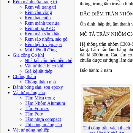
Rèm mành cửa trang trí
thông, trung tâm truyền hình 
Rèm vải trang trí
Rèm cầu vồng
ĐẶC ĐIỂM TRẦN NHÔM
Rèm bạt cuốn
Rèm mành tre nứa
Ổn định, hấp thụ âm thanh v
Rèm nhựa PVC
Rèm màn sân khấu
MÔ TẢ TRẦN NHÔM C3
Rèm sáo nhôm, sáo gỗ
Hệ thống trần nhôm C300-S
Rèm bệnh viện, spa
láng. Tấm trần làm bằng n
Mái hiên di động
dài là 3000mm. Các tấm có t
Gia công Cơ khí
chuẩn được sử dụng làm đư
Nhà kết cấu thép tiền chế
Vật tư thiết bị cơ khí
Bảo hành: 2 năm
Giá kệ sắt thép
Chống thấm
Chống thấm nhà
Đánh bóng sàn, sơn epoxy
Vật tư quảng cáo
Tấm Mica trong
Tấm Nhôm Alumium
Tấm Formex
Tấm Poly
Tấm nhựa compact
Thi công quảng cáo
Thi công trần vách thạch
Vật tư nông nghiệp