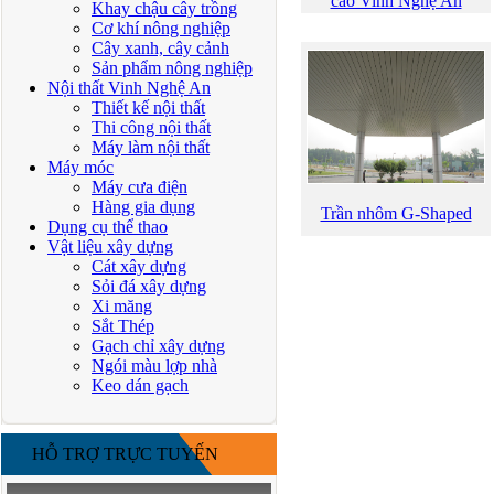
cao Vinh Nghệ An
Khay chậu cây trồng
Cơ khí nông nghiệp
Cây xanh, cây cảnh
Sản phẩm nông nghiệp
Nội thất Vinh Nghệ An
Thiết kế nội thất
Thi công nội thất
Máy làm nội thất
Máy móc
Máy cưa điện
Hàng gia dụng
Trần nhôm G-Shaped
Dụng cụ thể thao
Vật liệu xây dựng
Cát xây dựng
Sỏi đá xây dựng
Xi măng
Sắt Thép
Gạch chỉ xây dựng
Ngói màu lợp nhà
Keo dán gạch
HỖ TRỢ TRỰC TUYẾN