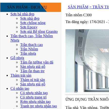
SẢN PHẨM
> TRẦN T
SẢN PHẨM - DỊCH VỤ
Sơn bả nhà đẹp
Trần nhôm C300
Sơn nhà đẹp
Tin đăng ngày: 17/6/2021 -
Sơn chống nóng
Sơn Epoxy
Sơn giả Bê tông Granito
Trần thạch cao, Trần Nhôm
Nhựa
Trần thạch cao
Trần Nhôm
Trần nhựa
Gỗ nhựa
Tấm ốp tường vân đá
Sàn nhựa giả gỗ
Tấm ốp than tre
Thảm trải sàn
Thảm nỉ trải sàn
Sàn nhựa giả gỗ
Cỏ nhân tạo
Cỏ nhựa nhân tạo
Cỏ nhựa trang trí
ỨNG DỤNG TRẦN NHÔM
Rơm nhựa nhân tạo
Tranh tre nhựa nhân tạo
Tòa nhà Văn phòng, Trường 