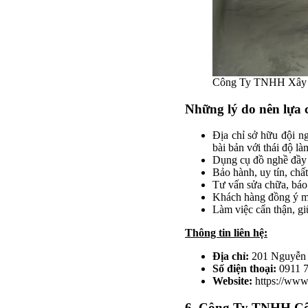
Công Ty TNHH Xây 
Những lý do nên lựa 
Địa chỉ sở hữu đội n
bài bản với thái độ làm
Dụng cụ đồ nghề đầy đ
Bảo hành, uy tín, chất
Tư vấn sửa chữa, báo
Khách hàng đồng ý mớ
Làm việc cẩn thận, gi
Thông tin liên hệ:
Địa chỉ:
201 Nguyễn
Số điện thoại:
0911 
Website:
https://ww
6. Công Ty TNHH C