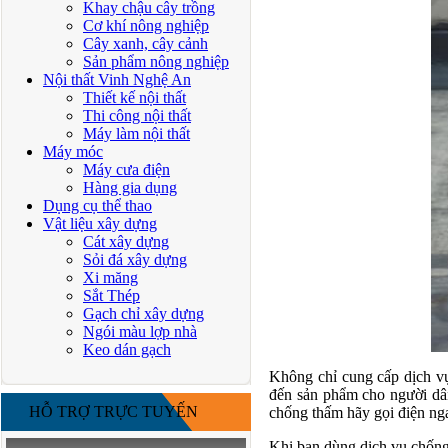
Khay chậu cây trồng
Cơ khí nông nghiệp
Cây xanh, cây cảnh
Sản phẩm nông nghiệp
Nội thất Vinh Nghệ An
Thiết kế nội thất
Thi công nội thất
Máy làm nội thất
Máy móc
Máy cưa điện
Hàng gia dụng
Dụng cụ thể thao
Vật liệu xây dựng
Cát xây dựng
Sỏi đá xây dựng
Xi măng
Sắt Thép
Gạch chỉ xây dựng
Ngói màu lợp nhà
Keo dán gạch
Không chỉ cung cấp dịch vụ
đến sản phẩm cho người dân
HỖ TRỢ TRỰC TUYẾN
chống thấm hãy gọi điện nga
Khi bạn dùng dịch vụ chống