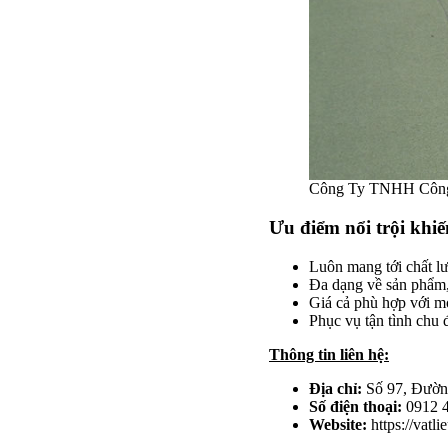
Công Ty TNHH Côn
Ưu điểm nổi trội khi
Luôn mang tới chất lư
Đa dạng về sản phẩm,
Giá cả phù hợp với mọ
Phục vụ tận tình chu 
Thông tin liên hệ:
Địa chỉ:
Số 97, Đườn
Số điện thoại:
0912 
Website:
https://vatli