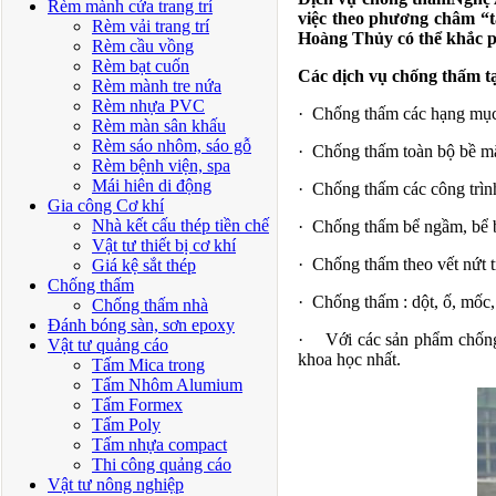
Rèm mành cửa trang trí
việc theo phương châm “t
Rèm vải trang trí
Hoàng Thủy có thể khắc p
Rèm cầu vồng
Rèm bạt cuốn
Các dịch vụ chống thấm tạ
Rèm mành tre nứa
Rèm nhựa PVC
· Chống thấm các hạng mục, 
Rèm màn sân khấu
Rèm sáo nhôm, sáo gỗ
· Chống thấm toàn bộ bề mặ
Rèm bệnh viện, spa
Mái hiên di động
· Chống thấm các công trì
Gia công Cơ khí
Nhà kết cấu thép tiền chế
· Chống thấm bể ngầm, bể b
Vật tư thiết bị cơ khí
· Chống thấm theo vết nứt t
Giá kệ sắt thép
Chống thấm
· Chống thấm : dột, ố, mốc,
Chống thấm nhà
Đánh bóng sàn, sơn epoxy
· Với các sản phẩm chống 
Vật tư quảng cáo
khoa học nhất.
Tấm Mica trong
Tấm Nhôm Alumium
Tấm Formex
Tấm Poly
Tấm nhựa compact
Thi công quảng cáo
Vật tư nông nghiệp