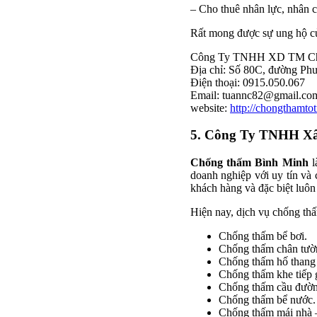
– Cho thuê nhân lực, nhân c
Rất mong được sự ung hộ c
Công Ty TNHH XD TM Ch
Địa chỉ: Số 80C, đường P
Điện thoại: 0915.050.067
Email:
tuannc82@gmail.co
website:
http://chongthamt
5. Công Ty TNHH X
Chống thấm Bình Minh
l
doanh nghiệp với uy tín và 
khách hàng và đặc biệt luôn
Hiện nay, dịch vụ chống th
Chống thấm bể bơi.
Chống thấm chân tườ
Chống thấm hố thang
Chống thấm khe tiếp g
Chống thấm cầu đườn
Chống thấm bể nước.
Chống thấm mái nhà –