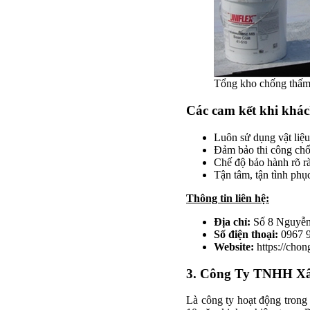
Tổng kho chống thấ
Các cam kết khi khá
Luôn sử dụng vật liệu
Đảm bảo thi công chố
Chế độ bảo hành rõ r
Tận tâm, tận tình phụ
Thông tin liên hệ:
Địa chỉ:
Số 8 Nguyễn
Số điện thoại:
0967 
Website:
https://cho
3. Công Ty TNHH X
Là công ty hoạt động trong