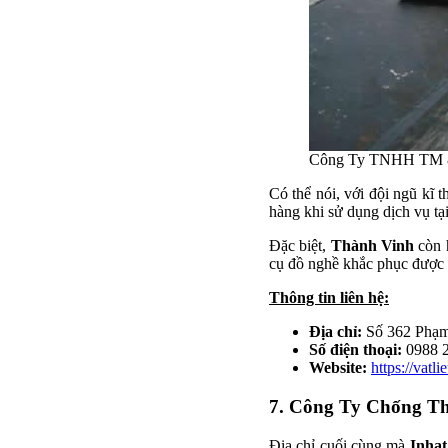
Công Ty TNHH TM 
Có thể nói, với đội ngũ kĩ 
hàng khi sử dụng dịch vụ tại
Đặc biệt,
Thành Vinh
còn h
cụ đồ nghề khắc phục được 
Thông tin liên hệ:
Địa chỉ:
Số 362 Phạm
Số điện thoại:
0988 
Website:
https://vat
7. Công Ty Chống T
Địa chỉ cuối cùng mà
Inhat