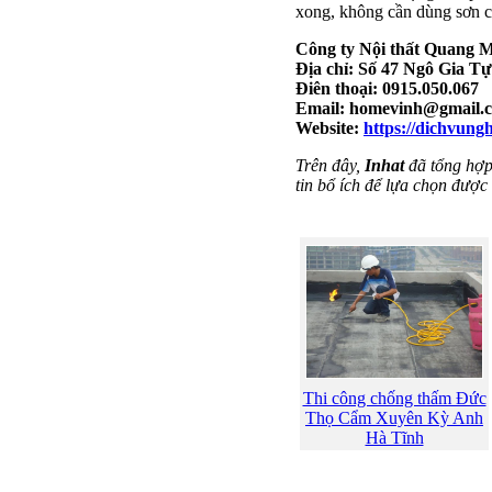
xong, không cần dùng sơn 
Công ty Nội thất Quang 
Địa chỉ: Số 47 Ngô Gia T
Điên thoại: 0915.050.067
Email:
homevinh@gmail.
Website:
https://dichvung
Trên đây,
Inhat
đã tổng hợp 
tin bổ ích để lựa chọn được
Thi công chống thấm Đức
Thọ Cẩm Xuyên Kỳ Anh
Hà Tĩnh