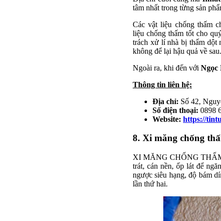
tâm nhất trong từng sản ph
Các vật liệu chống thấm c
liệu chống thấm tốt cho q
trách xử lí nhà bị thấm dột
không để lại hậu quả về sau
Ngoài ra, khi đến với
Ngọc
Thông tin liên hệ:
Địa chỉ:
Số 42, Nguy
Số điện thoại:
0898 
Website:
https://ti
8. Xi măng chống th
XI MĂNG CHỐNG THẤM là mộ
trát, cán nền, ốp lát để ng
ngược siêu hạng, độ bám d
lần thứ hai.