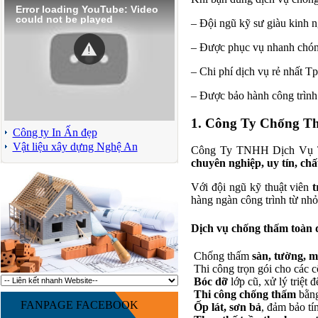
Error loading YouTube: Video
could not be played
– Đội ngũ kỹ sư giàu kinh n
– Được phục vụ nhanh chó
– Chi phí dịch vụ rẻ nhất 
– Được bảo hành công trình
1. Công Ty Chống T
Công ty In Ấn đẹp
Vật liệu xây dựng Nghệ An
Công Ty TNHH Dịch Vụ Th
chuyên nghiệp, uy tín, chấ
Với đội ngũ kỹ thuật viên
t
hàng ngàn công trình từ nhỏ
Dịch vụ chống thấm toàn 
Chống thấm
sàn, tường, m
Thi công trọn gói cho các c
Bóc dỡ
lớp cũ, xử lý triệt 
Thi công chống thấm
bằng
FANPAGE FACEBOOK
Ốp lát, sơn bả
, đảm bảo tí