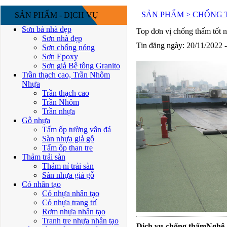
SẢN PHẨM
> CHỐNG
SẢN PHẨM - DỊCH VỤ
Sơn bả nhà đẹp
Top đơn vị chống thấm tốt
Sơn nhà đẹp
Tin đăng ngày: 20/11/2022 
Sơn chống nóng
Sơn Epoxy
Sơn giả Bê tông Granito
Trần thạch cao, Trần Nhôm
Nhựa
Trần thạch cao
Trần Nhôm
Trần nhựa
Gỗ nhựa
Tấm ốp tường vân đá
Sàn nhựa giả gỗ
Tấm ốp than tre
Thảm trải sàn
Thảm nỉ trải sàn
Sàn nhựa giả gỗ
Cỏ nhân tạo
Cỏ nhựa nhân tạo
Cỏ nhựa trang trí
Rơm nhựa nhân tạo
Tranh tre nhựa nhân tạo
Dịch vụ chống thấmNghệ A