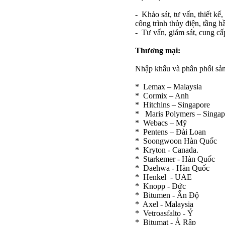
- Khảo sát, tư vấn, thiết k
công trình thủy điện, tầng h
- Tư vấn, giám sát, cung c
Thương mại:
Nhập khẩu và phân phối sả
* Lemax – Malaysia
* Cormix – Anh
* Hitchins – Singapore
* Maris Polymers – Singap
* Webacs – Mỹ
* Pentens – Đài Loan
* Soongwoon Hàn Quốc
* Kryton - Canada.
* Starkemer - Hàn Quốc
* Daehwa - Hàn Quốc
* Henkel - UAE
* Knopp - Đức
* Bitumen - Ấn Độ
* Axel - Malaysia
* Vetroasfalto - Ý
* Bitumat - Ả Rập