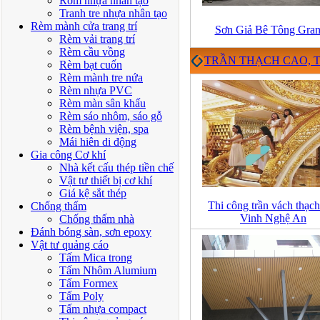
Rơm nhựa nhân tạo
Tranh tre nhựa nhân tạo
Rèm mành cửa trang trí
Sơn Giả Bê Tông Gran
Rèm vải trang trí
Rèm cầu vồng
TRẦN THẠCH CAO,
Rèm bạt cuốn
Rèm mành tre nứa
Rèm nhựa PVC
Rèm màn sân khấu
Rèm sáo nhôm, sáo gỗ
Rèm bệnh viện, spa
Mái hiên di động
Gia công Cơ khí
Nhà kết cấu thép tiền chế
Vật tư thiết bị cơ khí
Giá kệ sắt thép
Thi công trần vách thạch
Chống thấm
Vinh Nghệ An
Chống thấm nhà
Đánh bóng sàn, sơn epoxy
Vật tư quảng cáo
Tấm Mica trong
Tấm Nhôm Alumium
Tấm Formex
Tấm Poly
Tấm nhựa compact