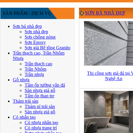
SƠN BẢ NHÀ ĐẸP
SẢN PHẨM - DỊCH VỤ
Sơn bả nhà đẹp
Sơn nhà đẹp
Sơn chống nóng
Sơn Epoxy
Sơn giả Bê tông Granito
Trần thạch cao, Trần Nhôm
Nhựa
Trần thạch cao
Trần Nhôm
Thi công sơn giả đá tại 
Trần nhựa
Nghệ An
Gỗ nhựa
Tấm ốp tường vân đá
Sàn nhựa giả gỗ
Tấm ốp than tre
Thảm trải sàn
Thảm nỉ trải sàn
Sàn nhựa giả gỗ
Cỏ nhân tạo
Cỏ nhựa nhân tạo
Cỏ nhựa trang trí