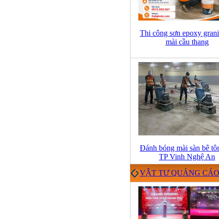
Thi công sơn epoxy grani
mài cầu thang
Đánh bóng mài sàn bê tôn
TP Vinh Nghệ An
VẬT TƯ QUẢNG CÁ