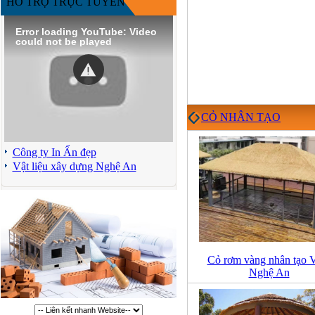
HỖ TRỢ TRỰC TUYẾN
Error loading YouTube: Video
could not be played
CỎ NHÂN TẠO
Công ty In Ấn đẹp
Vật liệu xây dựng Nghệ An
Cỏ rơm vàng nhân tạo 
Nghệ An