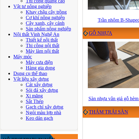
Thi công quảng cáo
Vật tư nông nghiệp
Khay chậu cây trồng
Cơ khí nông nghiệp
Trần nhôm B-Shape
Cây xanh, cây cảnh
Sản phẩm nông nghiệp
GỖ NHỰA
Nội thất Vinh Nghệ An
Thiết kế nội thất
Thi công nội thất
Máy làm nội thất
Máy móc
Máy cưa điện
Hàng gia dụng
Dụng cụ thể thao
Vật liệu xây dựng
Cát xây dựng
Sỏi đá xây dựng
Xi măng
Sàn nhựa vân giả gỗ hèm
Sắt Thép
Gạch chỉ xây dựng
THẢM TRẢI SÀN
Ngói màu lợp nhà
Keo dán gạch