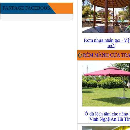
FANPAGE FACEBOOK
Rơm nhựa nhân tạo - Vật
mới
RÈM MÀNH CỬA TRA
Ô dù lệch tâm che nắng
Vinh Nghệ An Hà Tĩ