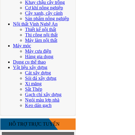
Khay chậu cây trồng
Cơ khí nông nghiệp
Cây xanh, cây cảnh
Sản phẩm nông nghiệp
Nội thất Vinh Nghệ An
Thiết kế nội thất
Thi công nội thất
Máy làm nội thất
Máy móc
Máy cưa điện
Hàng gia dụng
Dụng cụ thể thao
Vật liệu xây dựng
Cát xây dựng
Sỏi đá xây dựng
Xi măng
Sắt Thép
Gạch chỉ xây dựng
Ngói màu lợp nhà
Keo dán gạch
HỖ TRỢ TRỰC TUYẾN