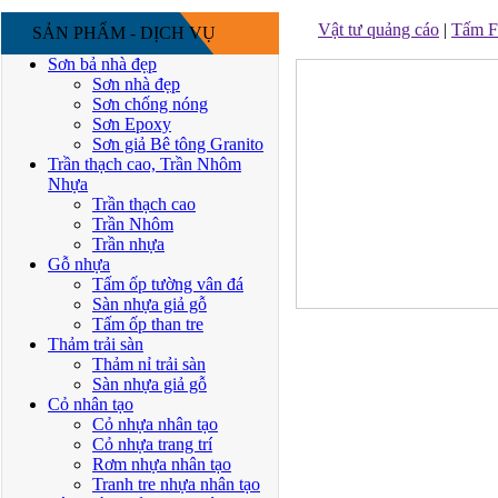
Vật tư quảng cáo
|
Tấm F
SẢN PHẨM - DỊCH VỤ
Sơn bả nhà đẹp
Sơn nhà đẹp
Sơn chống nóng
Sơn Epoxy
Sơn giả Bê tông Granito
Trần thạch cao, Trần Nhôm
Nhựa
Trần thạch cao
Trần Nhôm
Trần nhựa
Gỗ nhựa
Tấm ốp tường vân đá
Sàn nhựa giả gỗ
Tấm ốp than tre
Thảm trải sàn
Thảm nỉ trải sàn
Sàn nhựa giả gỗ
Cỏ nhân tạo
Cỏ nhựa nhân tạo
Cỏ nhựa trang trí
Rơm nhựa nhân tạo
Tranh tre nhựa nhân tạo