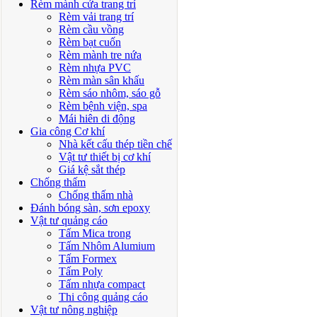
Rèm mành cửa trang trí
Rèm vải trang trí
Rèm cầu vồng
Rèm bạt cuốn
Rèm mành tre nứa
Rèm nhựa PVC
Rèm màn sân khấu
Rèm sáo nhôm, sáo gỗ
Rèm bệnh viện, spa
Mái hiên di động
Gia công Cơ khí
Nhà kết cấu thép tiền chế
Vật tư thiết bị cơ khí
Giá kệ sắt thép
Chống thấm
Chống thấm nhà
Đánh bóng sàn, sơn epoxy
Vật tư quảng cáo
Tấm Mica trong
Tấm Nhôm Alumium
Tấm Formex
Tấm Poly
Tấm nhựa compact
Thi công quảng cáo
Vật tư nông nghiệp