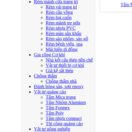
Rèm mành cửa trang trí
Tấm 
Rèm vải trang trí
Rèm cầu vồng
Rèm bạt cuốn
Rèm mành tre nứa
Rèm nhựa PVC
Rèm màn sân khấu
Rèm sáo nhôm, sáo gỗ
Rèm bệnh viện, spa
Mái hiên di động
Gia công Cơ khí
Nhà kết cấu thép tiền chế
Vật tư thiết bị cơ khí
Giá kệ sắt thép
Chống thấm
Chống thấm nhà
Đánh bóng sàn, sơn epoxy
Vật tư quảng cáo
Tấm Mica trong
Tấm Nhôm Alumium
Tấm Formex
Tấm Poly
Tấm nhựa compact
Thi công quảng cáo
Vật tư nông nghiệp