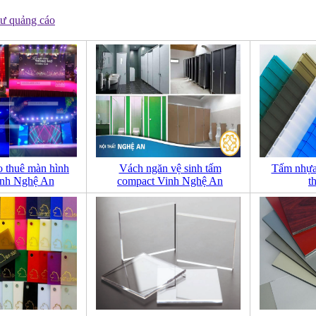
tư quảng cáo
o thuê màn hình
Vách ngăn vệ sinh tấm
Tấm nhựa 
Vinh Nghệ An
compact Vinh Nghệ An
t