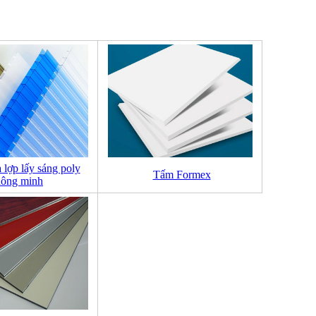
lợp lấy sáng poly
Tấm Formex
hông minh