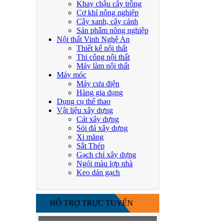
Khay chậu cây trồng
Cơ khí nông nghiệp
Cây xanh, cây cảnh
Sản phẩm nông nghiệp
Nội thất Vinh Nghệ An
Thiết kế nội thất
Thi công nội thất
Máy làm nội thất
Máy móc
Máy cưa điện
Hàng gia dụng
Dụng cụ thể thao
Vật liệu xây dựng
Cát xây dựng
Sỏi đá xây dựng
Xi măng
Sắt Thép
Gạch chỉ xây dựng
Ngói màu lợp nhà
Keo dán gạch
HỖ TRỢ TRỰC TUYẾN