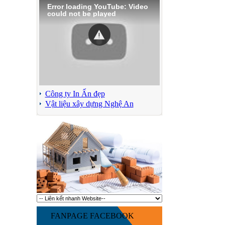
Error loading YouTube: Video
could not be played
Công ty In Ấn đẹp
Vật liệu xây dựng Nghệ An
FANPAGE FACEBOOK