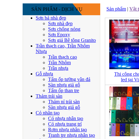
Sản phẩm
|
Vật 
SẢN PHẨM - DỊCH VỤ
Sơn bả nhà đẹp
Sơn nhà đẹp
Sơn chống nóng
Sơn Epoxy
Sơn giả Bê tông Granito
Trần thạch cao, Trần Nhôm
Nhựa
Trần thạch cao
Trần Nhôm
Trần nhựa
Gỗ nhựa
Thi công ch
Tấm ốp tường vân đá
led tại 
Sàn nhựa giả gỗ
Tấm ốp than tre
Thảm trải sàn
Thảm nỉ trải sàn
Sàn nhựa giả gỗ
Cỏ nhân tạo
Cỏ nhựa nhân tạo
Cỏ nhựa trang trí
Rơm nhựa nhân tạo
Tranh tre nhựa nhân tạo