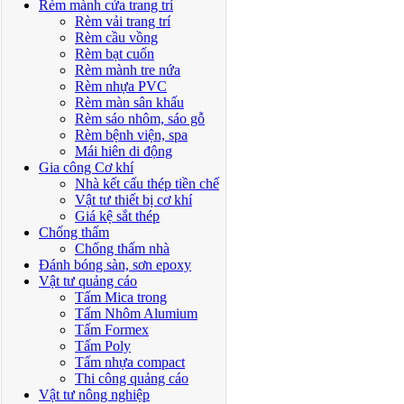
Rèm mành cửa trang trí
Rèm vải trang trí
Rèm cầu vồng
Rèm bạt cuốn
Rèm mành tre nứa
Rèm nhựa PVC
Rèm màn sân khấu
Rèm sáo nhôm, sáo gỗ
Rèm bệnh viện, spa
Mái hiên di động
Gia công Cơ khí
Nhà kết cấu thép tiền chế
Vật tư thiết bị cơ khí
Giá kệ sắt thép
Chống thấm
Chống thấm nhà
Đánh bóng sàn, sơn epoxy
Vật tư quảng cáo
Tấm Mica trong
Tấm Nhôm Alumium
Tấm Formex
Tấm Poly
Tấm nhựa compact
Thi công quảng cáo
Vật tư nông nghiệp