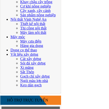
Khay chậu cây trồng
Cơ khí nông nghiệp
Cây xanh, cây cảnh
Sản phẩm nông nghiệp
Nội thất Vinh Nghệ An
Thiết kế nội thất
Thi công nội thất
Máy làm nội thất
Máy móc
Máy cưa điện
Hàng gia dụng
Dụng cụ thể thao
Vật liệu xây dựng
Cát xây dựng
Sỏi đá xây dựng
Xi măng
Sắt Thép
Gạch chỉ xây dựng
Ngói màu lợp nhà
Keo dán gạch
HỖ TRỢ TRỰC TUYẾN