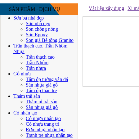
Vật liệu xây dựng
|
Xi m
SẢN PHẨM - DỊCH VỤ
Sơn bả nhà đẹp
Sơn nhà đẹp
Sơn chống nóng
Sơn Epoxy
Sơn giả Bê tông Granito
Trần thạch cao, Trần Nhôm
Nhựa
Trần thạch cao
Trần Nhôm
Trần nhựa
Gỗ nhựa
Tấm ốp tường vân đá
Sàn nhựa giả gỗ
Tấm ốp than tre
Thảm trải sàn
Thảm nỉ trải sàn
Sàn nhựa giả gỗ
Cỏ nhân tạo
Cỏ nhựa nhân tạo
Cỏ nhựa trang trí
Rơm nhựa nhân tạo
Tranh tre nhựa nhân tạo