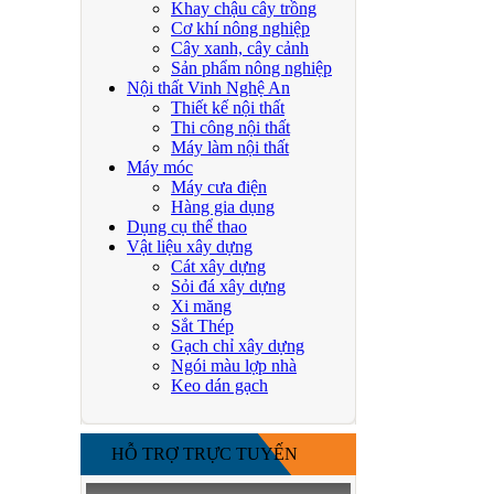
Khay chậu cây trồng
Cơ khí nông nghiệp
Cây xanh, cây cảnh
Sản phẩm nông nghiệp
Nội thất Vinh Nghệ An
Thiết kế nội thất
Thi công nội thất
Máy làm nội thất
Máy móc
Máy cưa điện
Hàng gia dụng
Dụng cụ thể thao
Vật liệu xây dựng
Cát xây dựng
Sỏi đá xây dựng
Xi măng
Sắt Thép
Gạch chỉ xây dựng
Ngói màu lợp nhà
Keo dán gạch
HỖ TRỢ TRỰC TUYẾN