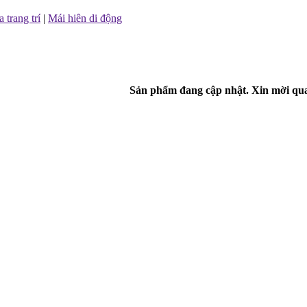
trang trí
|
Mái hiên di động
Sản phẩm đang cập nhật. Xin mời quay