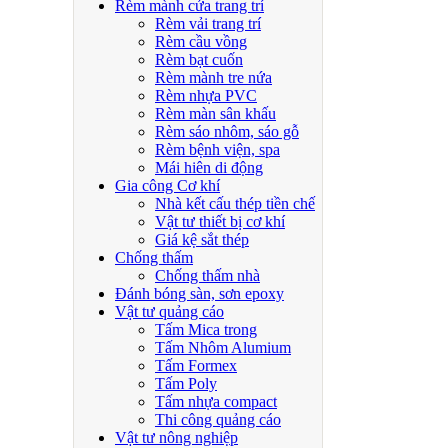
Rèm mành cửa trang trí
Rèm vải trang trí
Rèm cầu vồng
Rèm bạt cuốn
Rèm mành tre nứa
Rèm nhựa PVC
Rèm màn sân khấu
Rèm sáo nhôm, sáo gỗ
Rèm bệnh viện, spa
Mái hiên di động
Gia công Cơ khí
Nhà kết cấu thép tiền chế
Vật tư thiết bị cơ khí
Giá kệ sắt thép
Chống thấm
Chống thấm nhà
Đánh bóng sàn, sơn epoxy
Vật tư quảng cáo
Tấm Mica trong
Tấm Nhôm Alumium
Tấm Formex
Tấm Poly
Tấm nhựa compact
Thi công quảng cáo
Vật tư nông nghiệp