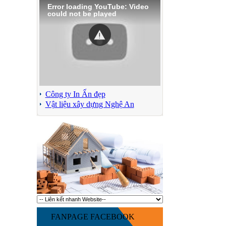
Error loading YouTube: Video
could not be played
Công ty In Ấn đẹp
Vật liệu xây dựng Nghệ An
FANPAGE FACEBOOK